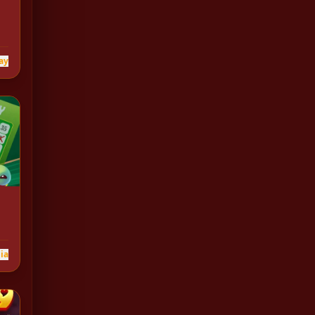
ay
ia