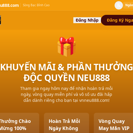
u888.com
Sòng Bạc Đỉnh Cao
Ngôn
Đăng Nhập
Đăng Ký Ng
🎁
KHUYẾN MÃI & PHẦN THƯỞN
ĐỘC QUYỀN NEU888
Tham gia ngay hôm nay để nhận hoàn trả mỗi
ngày, vòng quay miễn phí và vô số ưu đãi hấp
dẫn dành riêng cho bạn tại vnneu888.com!
Thưởng Chào
Hoàn Trả Mỗi
Vòng Quay
Mừng 100%
Ngày Không
May Mắn VIP