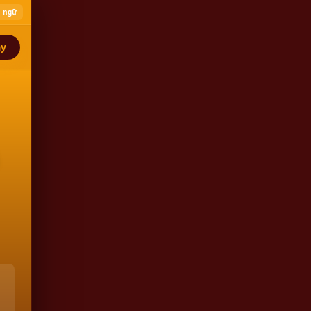
 ngữ
ay
G