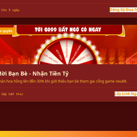
Đăng Ký Đua T
 Còn 5 ngày
c quyền
ời Bạn Bè - Nhận Tiền Tỷ
ận hoa hồng lên đến 30% khi giới thiệu bạn bè tham gia cổng game neu88.
Lấy Link Ng
 Sắp kết thúc