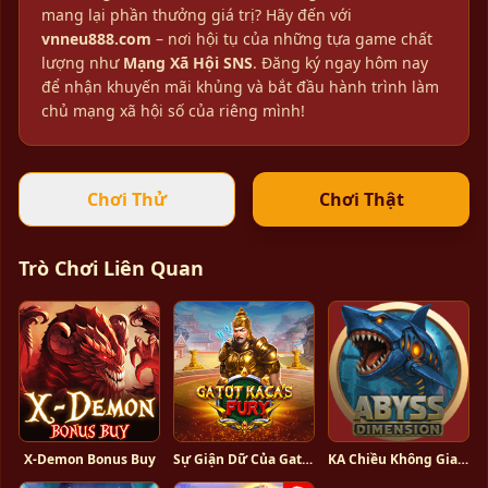
mang lại phần thưởng giá trị? Hãy đến với
vnneu888.com
– nơi hội tụ của những tựa game chất
lượng như
Mạng Xã Hội SNS
. Đăng ký ngay hôm nay
để nhận khuyến mãi khủng và bắt đầu hành trình làm
chủ mạng xã hội số của riêng mình!
Chơi Thử
Chơi Thật
Trò Chơi Liên Quan
X-Demon Bonus Buy
Sự Giận Dữ Của Gatot Kaca
KA Chiều Không Gian Khác Dưới Biển Sâu